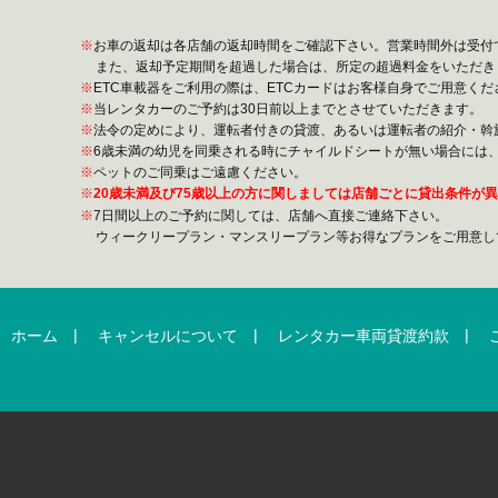
お車の返却は各店舗の返却時間をご確認下さい。営業時間外は受付
また、返却予定期間を超過した場合は、所定の超過料金をいただき
ETC車載器をご利用の際は、ETCカードはお客様自身でご用意くだ
当レンタカーのご予約は30日前以上までとさせていただきます。
法令の定めにより、運転者付きの貸渡、あるいは運転者の紹介・斡
6歳未満の幼児を同乗される時にチャイルドシートが無い場合には
ペットのご同乗はご遠慮ください。
20歳未満及び75歳以上の方に関しましては店舗ごとに貸出条件が
7日間以上のご予約に関しては、店舗へ直接ご連絡下さい。
ウィークリープラン・マンスリープラン等お得なプランをご用意し
|
|
|
ホーム
キャンセルについて
レンタカー車両貸渡約款