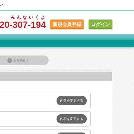
い。
みんな
いくよ
20
-307
-194
新規会員登録
ログイン
内容を変更する
内容を変更する