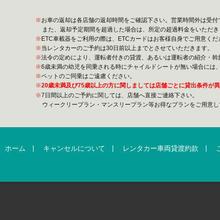
お車の返却は各店舗の返却時間をご確認下さい。営業時間外は受付
また、返却予定期間を超過した場合は、所定の超過料金をいただき
ETC車載器をご利用の際は、ETCカードはお客様自身でご用意くだ
当レンタカーのご予約は30日前以上までとさせていただきます。
法令の定めにより、運転者付きの貸渡、あるいは運転者の紹介・斡
6歳未満の幼児を同乗される時にチャイルドシートが無い場合には
ペットのご同乗はご遠慮ください。
20歳未満及び75歳以上の方に関しましては店舗ごとに貸出条件が
7日間以上のご予約に関しては、店舗へ直接ご連絡下さい。
ウィークリープラン・マンスリープラン等お得なプランをご用意し
|
|
|
ホーム
キャンセルについて
レンタカー車両貸渡約款