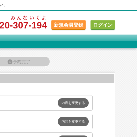
い。
みんな
いくよ
20
-307
-194
新規会員登録
ログイン
内容を変更する
内容を変更する