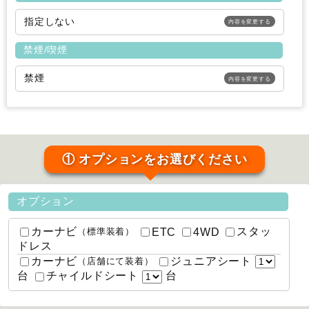
指定しない
内容を変更する
禁煙/喫煙
禁煙
内容を変更する
① オプションをお選びください
オプション
カーナビ
スタッ
ETC
4WD
（標準装着）
ドレス
カーナビ
ジュニアシート
（店舗にて装着）
台
台
チャイルドシート