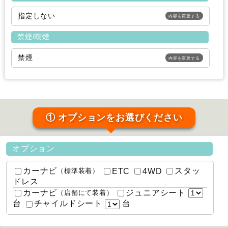
指定しない
内容を変更する
禁煙/喫煙
禁煙
内容を変更する
① オプションをお選びください
オプション
カーナビ
スタッ
ETC
4WD
（標準装着）
ドレス
カーナビ
ジュニアシート
（店舗にて装着）
台
台
チャイルドシート