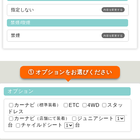
指定しない
内容を変更する
禁煙/喫煙
禁煙
内容を変更する
① オプションをお選びください
オプション
カーナビ
スタッ
ETC
4WD
（標準装着）
ドレス
カーナビ
ジュニアシート
（店舗にて装着）
台
台
チャイルドシート