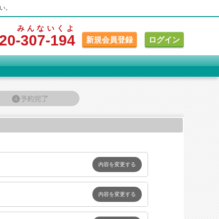
い。
みんな
いくよ
20
-307
-194
新規会員登録
ログイン
内容を変更する
内容を変更する