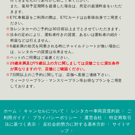
付できませんのであらかじめご了承ください。
また、返却予定期間を超過した場合は、所定の超過料金をいただ
きます。
ETC車載器をご利用の際は、ETCカードはお客様自身でご用意く
ださい。
当レンタカーのご予約は30日前以上までとさせていただきます。
法令の定めにより、運転者付きの貸渡、あるいは運転者の紹介・
斡旋などは行えません。
6歳未満の幼児を同乗される時にチャイルドシートが無い場合に
は、レンタカーの貸渡は出来ません。
ペットのご同乗はご遠慮ください。
20歳未満及び75歳以上の方に関しましては店舗ごとに貸出条件
が異なりますので、店舗にご確認ください。
7日間以上のご予約に関しては、店舗へ直接ご連絡下さい。
ウィークリープラン・マンスリープラン等お得なプランをご用意
しております。
ホーム
キャンセルについて
レンタカー車両貸渡約款
ご
|
|
|
利用ガイド
プライバシーポリシー
運営会社
特定商取引
|
|
|
法に基づく表示
反社会的勢力に対する基本方針
サイトマ
|
|
ップ
|