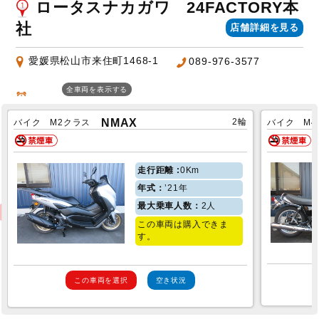
ロータスナカガワ 24FACTORY本
社
店舗詳細を見る
愛媛県松山市来住町1468-1
089-976-3577
全車両を表示する
NMAX
2輪
バイク M2クラス
バイク M4
0Km
走行距離 :
’21年
年式：
2人
最大乗車人数：
この車両は購入できま
す。
この車両を選択
空き状況