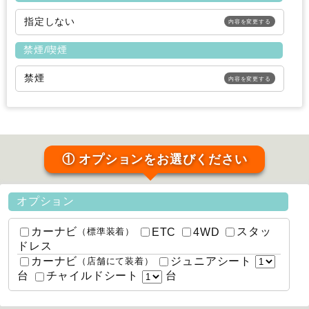
指定しない
内容を変更する
禁煙/喫煙
禁煙
内容を変更する
① オプションをお選びください
オプション
カーナビ
スタッ
ETC
4WD
（標準装着）
ドレス
カーナビ
ジュニアシート
（店舗にて装着）
台
台
チャイルドシート