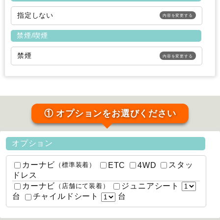
指定しない
内容を変更する
禁煙/喫煙
禁煙
内容を変更する
① オプションをお選びください
オプション
カーナビ
スタッ
ETC
4WD
（標準装着）
ドレス
カーナビ
ジュニアシート
（店舗にて装着）
台
台
チャイルドシート