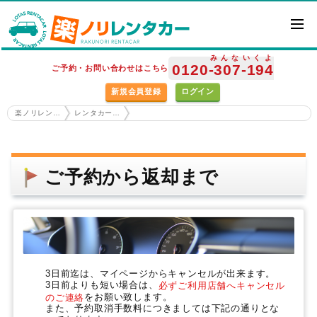
みんな
いくよ
0120
-307
-194
ご予約・お問い合わせはこちら
新規会員登録
ログイン
楽ノリレンタカー ホーム
レンタカーの使い方
ご予約から返却まで
3日前迄は、マイページからキャンセルが出来ます。
3日前よりも短い場合は、
必ずご利用店舗へキャンセル
をお願い致します。
のご連絡
また、予約取消手数料につきましては下記の通りとな