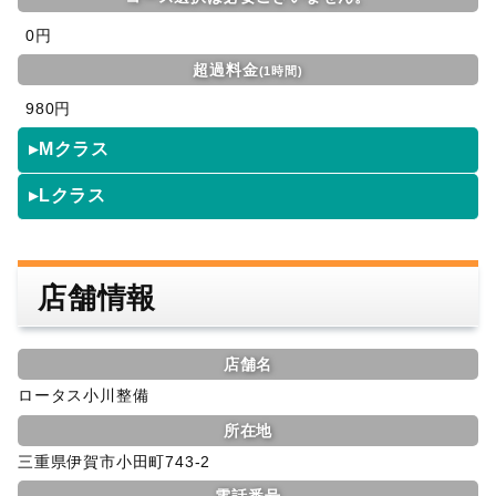
0円
超過料金
(1時間)
980円
▸Mクラス
▸Lクラス
店舗情報
店舗名
ロータス小川整備
所在地
三重県伊賀市小田町743-2
電話番号