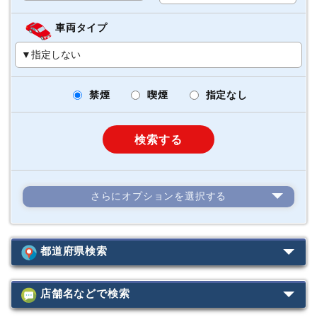
車両タイプ
禁煙
喫煙
指定なし
検索する
さらにオプションを選択する
カーナビ
ETC
（標準装着）
スタッドレス
4WD
都道府県検索
カーナビ
（店舗にて装着）
台
ジュニアシート
店舗名などで検索
北海道
台
チャイルドシート