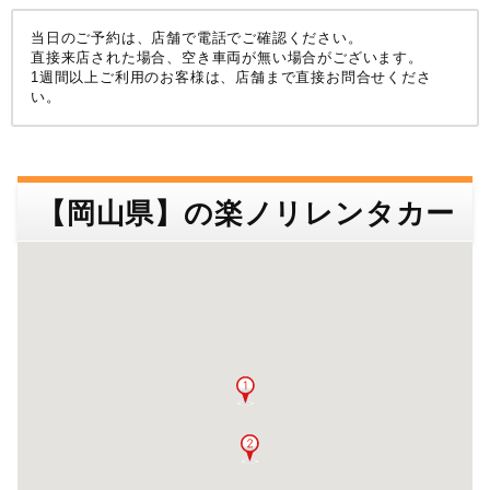
店舗名･駅名･空港名などで検索できます。
沖縄
検索する
当日のご予約は、店舗で電話でご確認ください。
店舗名・住所
空港名・駅名など
直接来店された場合、空き車両が無い場合がございます。
1週間以上ご利用のお客様は、店舗まで直接お問合せくださ
甲信越
北陸
い。
東北
近畿
中国
関東
検索する
【岡山県】の楽ノリレンタカー
中部
四国
九州