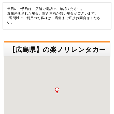
店舗名･駅名･空港名などで検索できます。
沖縄
検索する
当日のご予約は、店舗で電話でご確認ください。
店舗名・住所
空港名・駅名など
直接来店された場合、空き車両が無い場合がございます。
1週間以上ご利用のお客様は、店舗まで直接お問合せくださ
甲信越
北陸
い。
東北
近畿
中国
関東
検索する
【広島県】の楽ノリレンタカー
中部
四国
九州