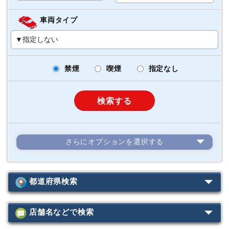
車両タイプ
禁煙
喫煙
指定なし
検索する
さらにオプションを選択する
カーナビ
ETC
（標準装着）
スタッドレス
4WD
都道府県検索
カーナビ
（店舗にて装着）
台
ジュニアシート
店舗名などで検索
北海道
台
チャイルドシート