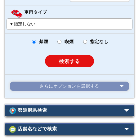
車両タイプ
禁煙
喫煙
指定なし
検索する
さらにオプションを選択する
カーナビ
ETC
（標準装着）
スタッドレス
4WD
都道府県検索
カーナビ
（店舗にて装着）
台
ジュニアシート
店舗名などで検索
北海道
台
チャイルドシート