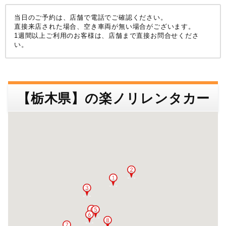
店舗名･駅名･空港名などで検索できます。
沖縄
検索する
当日のご予約は、店舗で電話でご確認ください。
店舗名・住所
空港名・駅名など
直接来店された場合、空き車両が無い場合がございます。
1週間以上ご利用のお客様は、店舗まで直接お問合せくださ
甲信越
北陸
い。
東北
近畿
中国
関東
検索する
【栃木県】の楽ノリレンタカー
中部
四国
九州