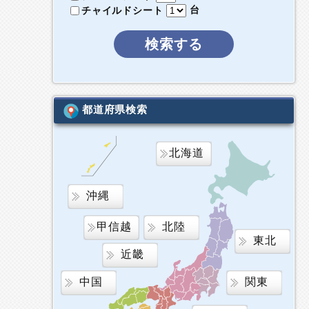
台
チャイルドシート
検索する
都道府県検索
北海道
沖縄
甲信越
北陸
東北
近畿
中国
関東