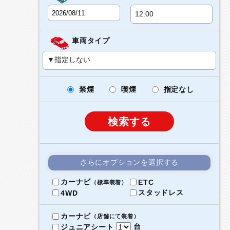
車両タイプ
禁煙
喫煙
指定なし
検索する
さらにオプションを選択する
カーナビ
ETC
（標準装着）
スタッドレス
4WD
カーナビ
（店舗にて装着）
台
ジュニアシート