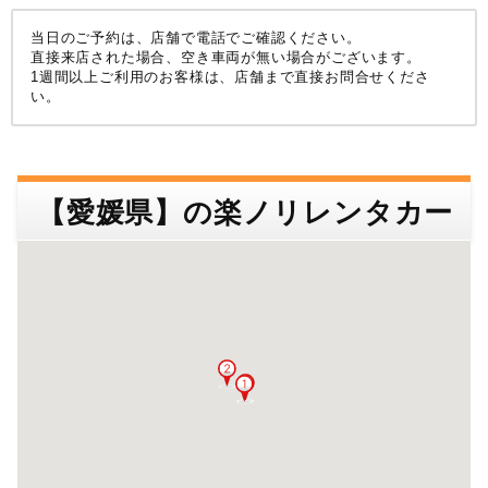
店舗名･駅名･空港名などで検索できます。
沖縄
検索する
当日のご予約は、店舗で電話でご確認ください。
店舗名・住所
空港名・駅名など
直接来店された場合、空き車両が無い場合がございます。
1週間以上ご利用のお客様は、店舗まで直接お問合せくださ
甲信越
北陸
い。
東北
近畿
中国
関東
検索する
【愛媛県】の楽ノリレンタカー
中部
四国
九州