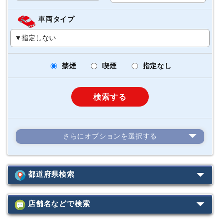
車両タイプ
禁煙
喫煙
指定なし
検索する
さらにオプションを選択する
カーナビ
ETC
（標準装着）
スタッドレス
4WD
都道府県検索
カーナビ
（店舗にて装着）
台
ジュニアシート
店舗名などで検索
北海道
台
チャイルドシート