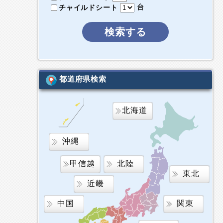
台
チャイルドシート
検索する
都道府県検索
北海道
沖縄
甲信越
北陸
東北
近畿
中国
関東