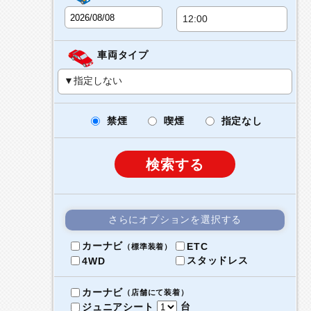
車両タイプ
禁煙
喫煙
指定なし
検索する
さらにオプションを選択する
カーナビ
ETC
（標準装着）
スタッドレス
4WD
カーナビ
（店舗にて装着）
台
ジュニアシート